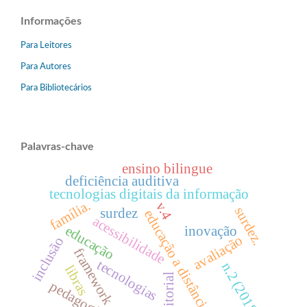
Informações
Para Leitores
Para Autores
Para Bibliotecários
Palavras-chave
ensino bilingue
deficiência auditiva
tecnologias digitais da informação
família.
v.4
surdez.
surdez
educação a distância
acessibilidade
educação
inovação
avaliação
inclusão
framework
tecnologias
n.2 (2018)
libras
editorial
pedagogia