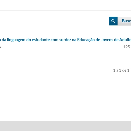
Busc
to da linguagem do estudante com surdez na Educação de Jovens de Adult
o
195
1 a 1 de 1 