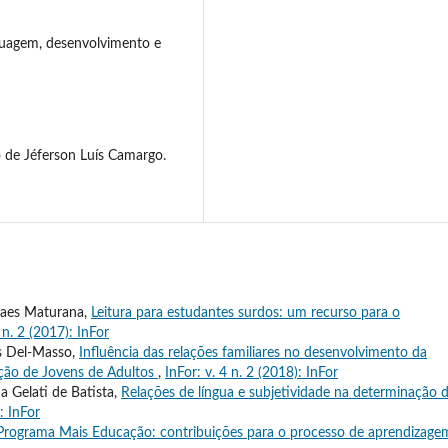
guagem, desenvolvimento e
de Jéferson Luís Camargo.
raes Maturana,
Leitura para estudantes surdos: um recurso para o
 n. 2 (2017): InFor
es Del-Masso,
Influência das relações familiares no desenvolvimento da
ção de Jovens de Adultos
,
InFor: v. 4 n. 2 (2018): InFor
a Gelati de Batista,
Relações de língua e subjetividade na determinação 
: InFor
Programa Mais Educação: contribuições para o processo de aprendizag