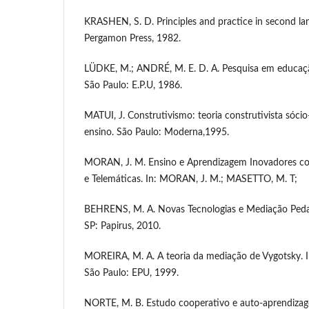
KRASHEN, S. D. Principles and practice in second la
Pergamon Press, 1982.
LÜDKE, M.; ANDRÉ, M. E. D. A. Pesquisa em educação
São Paulo: E.P.U, 1986.
MATUI, J. Construtivismo: teoria construtivista sócio
ensino. São Paulo: Moderna,1995.
MORAN, J. M. Ensino e Aprendizagem Inovadores co
e Telemáticas. In: MORAN, J. M.; MASETTO, M. T;
BEHRENS, M. A. Novas Tecnologias e Mediação Pedag
SP: Papirus, 2010.
MOREIRA, M. A. A teoria da mediação de Vygotsky. I
São Paulo: EPU, 1999.
NORTE, M. B. Estudo cooperativo e auto-aprendizage