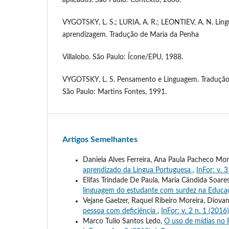
aplicados. São Paulo: Contexto, 2006.
VYGOTSKY, L. S.; LURIA, A. R.; LEONTIEV, A. N. Lin
aprendizagem. Tradução de Maria da Penha
Villalobo. São Paulo: Ícone/EPU, 1988.
VYGOTSKY, L. S. Pensamento e Linguagem. Tradução 
São Paulo: Martins Fontes, 1991.
Artigos Semelhantes
Daniela Alves Ferreira, Ana Paula Pacheco Mo
aprendizado da Língua Portuguesa
,
InFor: v. 3
Elifas Trindade De Paula, Maria Cândida Soar
linguagem do estudante com surdez na Educa
Vejane Gaelzer, Raquel Ribeiro Moreira, Diovan
pessoa com deficiência
,
InFor: v. 2 n. 1 (2016)
Marco Tulio Santos Ledo,
O uso de mídias no 