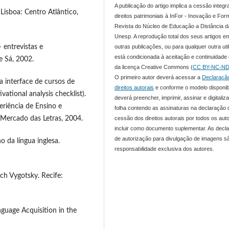
A publicação do artigo implica a cessão integr
Lisboa: Centro Atlântico,
direitos patrimoniais à InFor - Inovação e For
Revista do Núcleo de Educação a Distância d
Unesp. A reprodução total dos seus artigos e
outras publicações, ou para qualquer outra uti
 entrevistas e
está condicionada à aceitação e continuidade
e Sá, 2002.
da licença Creative Commons (
CC BY-NC-ND
O primeiro autor deverá acessar a
Declaraçã
 interface de cursos de
direitos autorais
e conforme o modelo disponib
ional analysis checklist).
deverá preencher, imprimir, assinar e digitaliza
eriência de Ensino e
folha contendo as assinaturas na declaração 
cessão dos direitos autorais por todos os aut
 Mercado das Letras, 2004.
incluir como documento suplementar. As decl
de autorização para divulgação de imagens s
 da língua inglesa.
responsabilidade exclusiva dos autores.
ch Vygotsky. Recife:
guage Acquisition in the