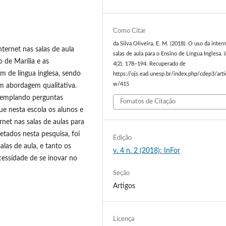
Como Citar
da Silva Oliveira, E. M. (2018). O uso da inter
nternet nas salas de aula
salas de aula para o Ensino de Língua Inglesa.
 de Marília e as
4
(2), 178–194. Recuperado de
m de língua inglesa, sendo
https://ojs.ead.unesp.br/index.php/cdep3/arti
w/415
m abordagem qualitativa.
ntemplando perguntas
Fomatos de Citação
e nesta escola os alunos e
net nas salas de aulas para
etados nesta pesquisa, foi
Edição
alas de aula, e tanto os
v. 4 n. 2 (2018): InFor
essidade de se inovar no
Seção
Artigos
Licença