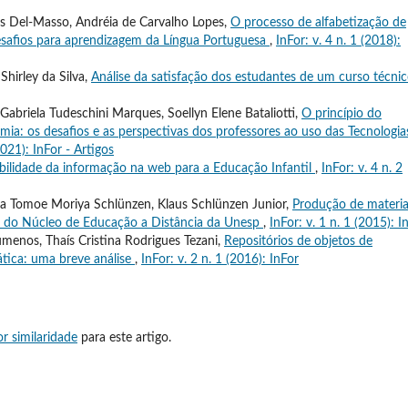
s Del-Masso, Andréia de Carvalho Lopes,
O processo de alfabetização de
esafios para aprendizagem da Língua Portuguesa
,
InFor: v. 4 n. 1 (2018):
Shirley da Silva,
Análise da satisfação dos estudantes de um curso técni
 Gabriela Tudeschini Marques, Soellyn Elene Bataliotti,
O princípio do
a: os desafios e as perspectivas dos professores ao uso das Tecnologia
2021): InFor - Artigos
ibilidade da informação na web para a Educação Infantil
,
InFor: v. 4 n. 2
Elisa Tomoe Moriya Schlünzen, Klaus Schlünzen Junior,
Produção de materia
ias do Núcleo de Educação a Distância da Unesp
,
InFor: v. 1 n. 1 (2015): I
menos, Thaís Cristina Rodrigues Tezani,
Repositórios de objetos de
tica: uma breve análise
,
InFor: v. 2 n. 1 (2016): InFor
r similaridade
para este artigo.