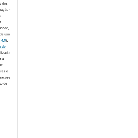
al dos
mação -
a
m
lidade,
 de uso
 4.0
).
o de
ilizado
r a
de
ores e
arações
ão de