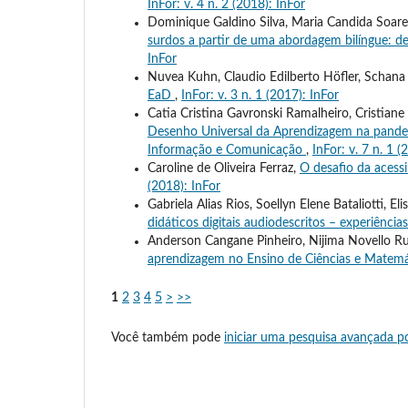
InFor: v. 4 n. 2 (2018): InFor
Dominique Galdino Silva, Maria Candida Soare
surdos a partir de uma abordagem bilíngue: d
InFor
Nuvea Kuhn, Claudio Edilberto Höfler, Schana 
EaD
,
InFor: v. 3 n. 1 (2017): InFor
Catia Cristina Gavronski Ramalheiro, Cristiane
Desenho Universal da Aprendizagem na pandemi
Informação e Comunicação
,
InFor: v. 7 n. 1 (
Caroline de Oliveira Ferraz,
O desafio da acess
(2018): InFor
Gabriela Alias Rios, Soellyn Elene Bataliotti, 
didáticos digitais audiodescritos – experiênc
Anderson Cangane Pinheiro, Nijima Novello Ru
aprendizagem no Ensino de Ciências e Matemá
1
2
3
4
5
>
>>
Você também pode
iniciar uma pesquisa avançada po