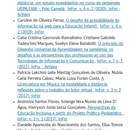
distância: um estudo investigativo no curso de pedagogia
UEPA/UAB – Polo Cametá
,
InFor: v. 6 n. 2 (2020): InFor -
Artigos
Caroline de Oliveira Ferraz,
O desafio da acessibilidade da
informação na web para a Educação Infantil
,
InFor: v. 4 n.
2 (2018): InFor
Catia Cristina Gavronski Ramalheiro, Cristiane Gabriela
Tudeschini Marques, Soellyn Elene Bataliotti,
O princípio do
Desenho Universal da Aprendizagem na pandemia: os
desafios e as perspectivas dos professores ao uso das
Tecnologias de Informação e Comunicação
,
InFor: v. 7 n. 1
(2021): InFor - Artigos
Patrícia Lakchmi Leite Mertzig Gonçalves de Oliveira, Nubia
Carla Ferreira Cabau, Maria Luisa Furlan Costa,
A
Licenciatura em Música na modalidade a distância:
reflexões sobre o trabalho do tutor virtual
,
InFor: v. 3 n. 2
(2017): InFor
Andrezza Santos Flores, Solange Vera Nunes de Lima D’
Água, Harryson Júnio Lessa Gonçalves,
Perspectivas da
Educação Inclusiva a partir do Projeto Politico-Pedagógico
,
InFor: v. 3 n. 1 (2017): InFor
Danielle Aparecida do Nascimento dos Santos, Elisa Tomoe