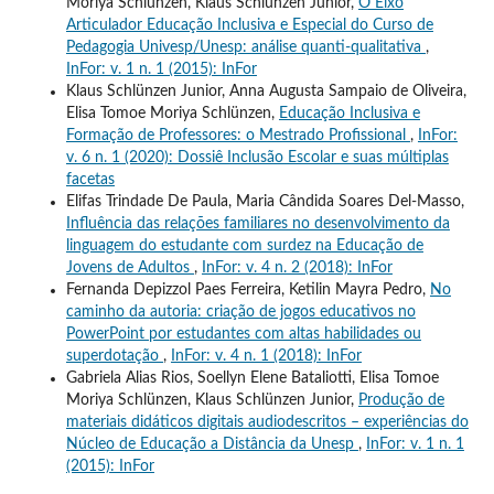
Moriya Schlünzen, Klaus Schlünzen Junior,
O Eixo
Articulador Educação Inclusiva e Especial do Curso de
Pedagogia Univesp/Unesp: análise quanti-qualitativa
,
InFor: v. 1 n. 1 (2015): InFor
Klaus Schlünzen Junior, Anna Augusta Sampaio de Oliveira,
Elisa Tomoe Moriya Schlünzen,
Educação Inclusiva e
Formação de Professores: o Mestrado Profissional
,
InFor:
v. 6 n. 1 (2020): Dossiê Inclusão Escolar e suas múltiplas
facetas
Elifas Trindade De Paula, Maria Cândida Soares Del-Masso,
Influência das relações familiares no desenvolvimento da
linguagem do estudante com surdez na Educação de
Jovens de Adultos
,
InFor: v. 4 n. 2 (2018): InFor
Fernanda Depizzol Paes Ferreira, Ketilin Mayra Pedro,
No
caminho da autoria: criação de jogos educativos no
PowerPoint por estudantes com altas habilidades ou
superdotação
,
InFor: v. 4 n. 1 (2018): InFor
Gabriela Alias Rios, Soellyn Elene Bataliotti, Elisa Tomoe
Moriya Schlünzen, Klaus Schlünzen Junior,
Produção de
materiais didáticos digitais audiodescritos – experiências do
Núcleo de Educação a Distância da Unesp
,
InFor: v. 1 n. 1
(2015): InFor