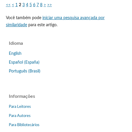
<<
<
1
2
3
4
5
6
7
8
>
>>
Você também pode
iniciar uma pesquisa avançada por
similaridade
para este artigo.
Idioma
English
Español (España)
Português (Brasil)
Informações
Para Leitores
Para Autores
Para Bibliotecários