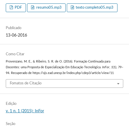
PDF
resumo05.mp3
texto completo05.mp3
Publicado
13-06-2016
Como Citar
Provenzano, M. E., & Ribeiro, S. R. de O. (2016). Formação Continuada para
Docentes: uma Proposta de Especialização Em Educação Tecnológica.
InFor
,
1
(1), 79–
94. Recuperado de https://ojs.ead.unesp.br/index.php/cdep3/article/view/11
Fomatos de Citação
Edição
v. 1 n. 1 (2015): InFor
Seção