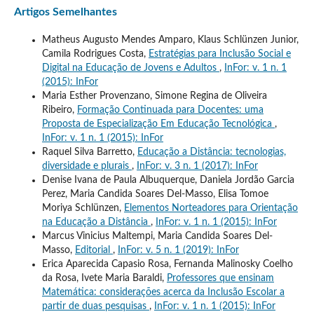
Artigos Semelhantes
Matheus Augusto Mendes Amparo, Klaus Schlünzen Junior,
Camila Rodrigues Costa,
Estratégias para Inclusão Social e
Digital na Educação de Jovens e Adultos
,
InFor: v. 1 n. 1
(2015): InFor
Maria Esther Provenzano, Simone Regina de Oliveira
Ribeiro,
Formação Continuada para Docentes: uma
Proposta de Especialização Em Educação Tecnológica
,
InFor: v. 1 n. 1 (2015): InFor
Raquel Silva Barretto,
Educação a Distância: tecnologias,
diversidade e plurais
,
InFor: v. 3 n. 1 (2017): InFor
Denise Ivana de Paula Albuquerque, Daniela Jordão Garcia
Perez, Maria Candida Soares Del-Masso, Elisa Tomoe
Moriya Schlünzen,
Elementos Norteadores para Orientação
na Educação a Distância
,
InFor: v. 1 n. 1 (2015): InFor
Marcus Vinicius Maltempi, Maria Candida Soares Del-
Masso,
Editorial
,
InFor: v. 5 n. 1 (2019): InFor
Erica Aparecida Capasio Rosa, Fernanda Malinosky Coelho
da Rosa, Ivete Maria Baraldi,
Professores que ensinam
Matemática: considerações acerca da Inclusão Escolar a
partir de duas pesquisas
,
InFor: v. 1 n. 1 (2015): InFor