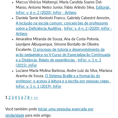
Marcus Vinicius Maltempi, Maria Candida Soares Del-
Masso, Antonio Netto Junior, Fábio Arlindo Silva,
Editorial
,
InFor: v. 6 n. 2 (2020): InFor - Artigos
Daniela Tamie Konioshi Franco, Gabriely Cabestré Amorim,
A inclusão na escola comum: concepções de professores
sobre a Deficiência Auditiva
,
InFor: v. 6 n. 2 (2020): InFor -
Artigos
Amaralina Miranda de Souza, Ana da Costa Polonia,
Leyvijane Albuquerque, Simone Bordallo de Oliveira
Escalante,
O processo de tutoria e desenvolvimento da
ação pedagógica no V Curso de Especialização Continuada
e a Distância: Relato de experiências
,
InFor: v. 1 n. 1
(2015): InFor
Luciane Maria Molina Barbosa, Andre Luiz da Silva, Mariana
Aranha de Souza,
O Sistema Braille e a formação do
professor: o acesso à leitura e a escrita por pessoas cegas
,
InFor: v. 5 n. 1 (2019): InFor
1
2
3
4
5
6
7
8
>
>>
Você também pode
iniciar uma pesquisa avançada por
similaridade
para este artigo.