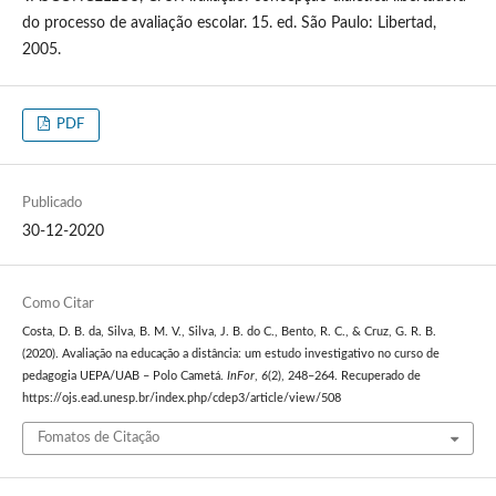
do processo de avaliação escolar. 15. ed. São Paulo: Libertad,
2005.
PDF
Publicado
30-12-2020
Como Citar
Costa, D. B. da, Silva, B. M. V., Silva, J. B. do C., Bento, R. C., & Cruz, G. R. B.
(2020). Avaliação na educação a distância: um estudo investigativo no curso de
pedagogia UEPA/UAB – Polo Cametá.
InFor
,
6
(2), 248–264. Recuperado de
https://ojs.ead.unesp.br/index.php/cdep3/article/view/508
Fomatos de Citação