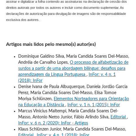
assinar e digitalizar a folha contendo as assinaturas na declaração de cessão dos
direitos autorais por todos os autores e incluir como documento suplementar. As
declarações de autorização para divulgação de imagens são de responsabilidade
exclusiva dos autores.
Artigos mais lidos pelo mesmo(s) autor(es)
Dominique Galdino Silva, Maria Candida Soares Del-Masso,
Andréia de Carvalho Lopes,
O processo de alfabetização de
surdos a partir de uma abordagem bilíngue: desafios para
aprendizagem da Língua Portuguesa
,
InFor: v. 4 n. 1
(2018): InFor
Denise Ivana de Paula Albuquerque, Daniela Jordão Garcia
Perez, Maria Candida Soares Del-Masso, Elisa Tomoe
Moriya Schlünzen,
Elementos Norteadores para Orientação
na Educação a Distância
,
InFor: v. 1 n. 1 (2015): InFor
Marcus Vinicius Maltempi, Maria Candida Soares Del-
Masso, Antonio Netto Junior, Fábio Arlindo Silva,
Editorial
,
InFor: v. 6 n. 2 (2020): InFor - Artigos
Klaus Schlünzen Junior, Maria Candida Soares Del-Masso,
Editorial
,
InFor: v. 4 n. 1 (2018): InFor