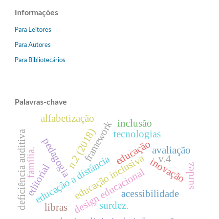
Informações
Para Leitores
Para Autores
Para Bibliotecários
Palavras-chave
alfabetização
inclusão
framework
n.2 (2018)
tecnologias
deficiência auditiva
pedagogia
educação
avaliação
família.
educação inclusiva
educação a distância
v.4
inovação
editorial
surdez
design educacional
acessibilidade
surdez.
libras