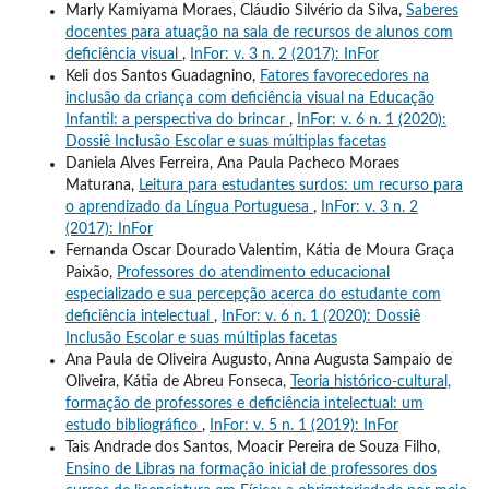
Marly Kamiyama Moraes, Cláudio Silvério da Silva,
Saberes
docentes para atuação na sala de recursos de alunos com
deficiência visual
,
InFor: v. 3 n. 2 (2017): InFor
Keli dos Santos Guadagnino,
Fatores favorecedores na
inclusão da criança com deficiência visual na Educação
Infantil: a perspectiva do brincar
,
InFor: v. 6 n. 1 (2020):
Dossiê Inclusão Escolar e suas múltiplas facetas
Daniela Alves Ferreira, Ana Paula Pacheco Moraes
Maturana,
Leitura para estudantes surdos: um recurso para
o aprendizado da Língua Portuguesa
,
InFor: v. 3 n. 2
(2017): InFor
Fernanda Oscar Dourado Valentim, Kátia de Moura Graça
Paixão,
Professores do atendimento educacional
especializado e sua percepção acerca do estudante com
deficiência intelectual
,
InFor: v. 6 n. 1 (2020): Dossiê
Inclusão Escolar e suas múltiplas facetas
Ana Paula de Oliveira Augusto, Anna Augusta Sampaio de
Oliveira, Kátia de Abreu Fonseca,
Teoria histórico-cultural,
formação de professores e deficiência intelectual: um
estudo bibliográfico
,
InFor: v. 5 n. 1 (2019): InFor
Tais Andrade dos Santos, Moacir Pereira de Souza Filho,
Ensino de Libras na formação inicial de professores dos