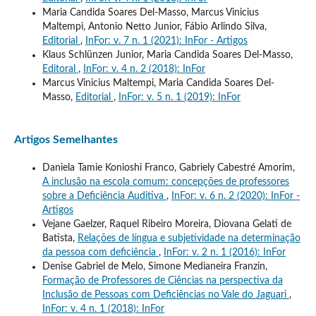
Maria Candida Soares Del-Masso, Marcus Vinicius
Maltempi, Antonio Netto Junior, Fábio Arlindo Silva,
Editorial
,
InFor: v. 7 n. 1 (2021): InFor - Artigos
Klaus Schlünzen Junior, Maria Candida Soares Del-Masso,
Editoral
,
InFor: v. 4 n. 2 (2018): InFor
Marcus Vinicius Maltempi, Maria Candida Soares Del-
Masso,
Editorial
,
InFor: v. 5 n. 1 (2019): InFor
Artigos Semelhantes
Daniela Tamie Konioshi Franco, Gabriely Cabestré Amorim,
A inclusão na escola comum: concepções de professores
sobre a Deficiência Auditiva
,
InFor: v. 6 n. 2 (2020): InFor -
Artigos
Vejane Gaelzer, Raquel Ribeiro Moreira, Diovana Gelati de
Batista,
Relações de língua e subjetividade na determinação
da pessoa com deficiência
,
InFor: v. 2 n. 1 (2016): InFor
Denise Gabriel de Melo, Simone Medianeira Franzin,
Formação de Professores de Ciências na perspectiva da
Inclusão de Pessoas com Deficiências no Vale do Jaguari
,
InFor: v. 4 n. 1 (2018): InFor