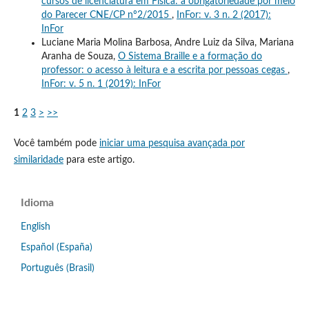
cursos de licenciatura em Física: a obrigatoriedade por meio
do Parecer CNE/CP nº2/2015
,
InFor: v. 3 n. 2 (2017):
InFor
Luciane Maria Molina Barbosa, Andre Luiz da Silva, Mariana
Aranha de Souza,
O Sistema Braille e a formação do
professor: o acesso à leitura e a escrita por pessoas cegas
,
InFor: v. 5 n. 1 (2019): InFor
1
2
3
>
>>
Você também pode
iniciar uma pesquisa avançada por
similaridade
para este artigo.
Idioma
English
Español (España)
Português (Brasil)