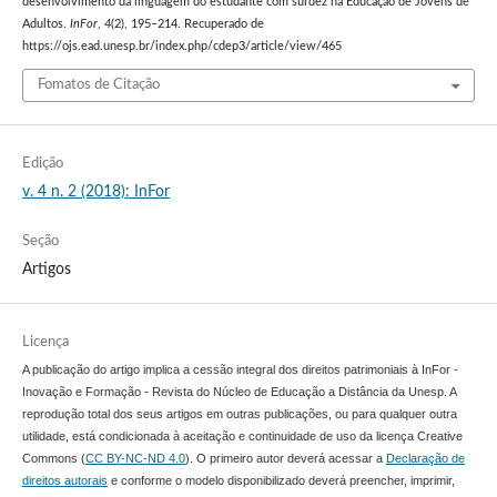
desenvolvimento da linguagem do estudante com surdez na Educação de Jovens de
Adultos.
InFor
,
4
(2), 195–214. Recuperado de
https://ojs.ead.unesp.br/index.php/cdep3/article/view/465
Fomatos de Citação
Edição
v. 4 n. 2 (2018): InFor
Seção
Artigos
Licença
A publicação do artigo implica a cessão integral dos direitos patrimoniais à InFor -
Inovação e Formação - Revista do Núcleo de Educação a Distância da Unesp. A
reprodução total dos seus artigos em outras publicações, ou para qualquer outra
utilidade, está condicionada à aceitação e continuidade de uso da licença Creative
Commons (
CC BY-NC-ND 4.0
). O primeiro autor deverá acessar a
Declaração de
direitos autorais
e conforme o modelo disponibilizado deverá preencher, imprimir,