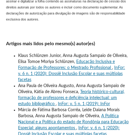
assinar e digitalizar a folha contendo as assinaturas na declaração de cessão dos
direitos autorais por todos os autores e incluir como documento suplementar. As
declarações de autorização para divulgação de imagens são de responsabilidade
exclusiva dos autores.
Artigos mais lidos pelo mesmo(s) autor(es)
Klaus Schlünzen Junior, Anna Augusta Sampaio de Oliveira,
Elisa Tomoe Moriya Schlünzen,
Educação Inclusiva e
Formação de Professores: o Mestrado Profissional
,
InFor:
v. 6 n. 1 (2020): Dossiê Inclusão Escolar e suas múltiplas
facetas
Ana Paula de Oliveira Augusto, Anna Augusta Sampaio de
Oliveira, Kátia de Abreu Fonseca,
Teoria histórico-cultural,
formação de professores e deficiência intelectual: um
estudo bibliográfico
,
InFor: v. 5 n. 1 (2019): InFor
Márcia de Fátima Barbosa Corrêa, Leide Daiana Morais
Barbosa, Anna Augusta Sampaio de Oliveira,
A Política
Nacional e a Política do estado de Rondônia para Educação
Especial: alguns apontamentos
,
InFor: v. 6 n. 1 (2020):
Dossiê Inclusão Escolar e suas múltiplas facetas