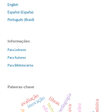
English
Español (España)
Português (Brasil)
Informações
Para Leitores
Para Autores
Para Bibliotecários
Palavras-chave
pedagogia
avaliação
inovação
libras
surdez