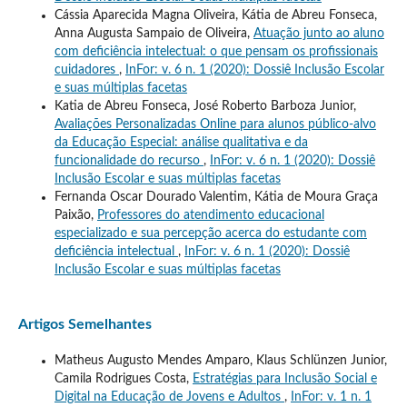
Cássia Aparecida Magna Oliveira, Kátia de Abreu Fonseca,
Anna Augusta Sampaio de Oliveira,
Atuação junto ao aluno
com deficiência intelectual: o que pensam os profissionais
cuidadores
,
InFor: v. 6 n. 1 (2020): Dossiê Inclusão Escolar
e suas múltiplas facetas
Katia de Abreu Fonseca, José Roberto Barboza Junior,
Avaliações Personalizadas Online para alunos público-alvo
da Educação Especial: análise qualitativa e da
funcionalidade do recurso
,
InFor: v. 6 n. 1 (2020): Dossiê
Inclusão Escolar e suas múltiplas facetas
Fernanda Oscar Dourado Valentim, Kátia de Moura Graça
Paixão,
Professores do atendimento educacional
especializado e sua percepção acerca do estudante com
deficiência intelectual
,
InFor: v. 6 n. 1 (2020): Dossiê
Inclusão Escolar e suas múltiplas facetas
Artigos Semelhantes
Matheus Augusto Mendes Amparo, Klaus Schlünzen Junior,
Camila Rodrigues Costa,
Estratégias para Inclusão Social e
Digital na Educação de Jovens e Adultos
,
InFor: v. 1 n. 1