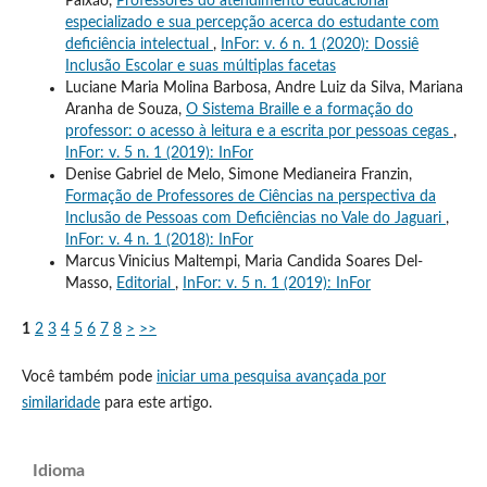
Paixão,
Professores do atendimento educacional
especializado e sua percepção acerca do estudante com
deficiência intelectual
,
InFor: v. 6 n. 1 (2020): Dossiê
Inclusão Escolar e suas múltiplas facetas
Luciane Maria Molina Barbosa, Andre Luiz da Silva, Mariana
Aranha de Souza,
O Sistema Braille e a formação do
professor: o acesso à leitura e a escrita por pessoas cegas
,
InFor: v. 5 n. 1 (2019): InFor
Denise Gabriel de Melo, Simone Medianeira Franzin,
Formação de Professores de Ciências na perspectiva da
Inclusão de Pessoas com Deficiências no Vale do Jaguari
,
InFor: v. 4 n. 1 (2018): InFor
Marcus Vinicius Maltempi, Maria Candida Soares Del-
Masso,
Editorial
,
InFor: v. 5 n. 1 (2019): InFor
1
2
3
4
5
6
7
8
>
>>
Você também pode
iniciar uma pesquisa avançada por
similaridade
para este artigo.
Idioma