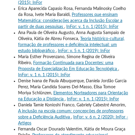
(2015): InFor
Erica Aparecida Capasio Rosa, Fernanda Malinosky Coelho
da Rosa, Ivete Maria Baraldi,
Professores que ensinam
Matemática: considerações acerca da Inclusão Escolar a
partir de duas pesquisas
,
InFor: v. 1 n. 1 (2015): InFor
Ana Paula de Oliveira Augusto, Anna Augusta Sampaio de
Oliveira, Kátia de Abreu Fonseca,
Teoria histórico-cultural,
formação de professores e deficiência intelectual: um
estudo bibliográfico
,
InFor: v. 5 n. 1 (2019): InFor
Maria Esther Provenzano, Simone Regina de Oliveira
Ribeiro,
Formação Continuada para Docentes: uma
Proposta de Especialização Em Educação Tecnológica
,
InFor: v. 1 n. 1 (2015): InFor
Denise Ivana de Paula Albuquerque, Daniela Jordão Garcia
Perez, Maria Candida Soares Del-Masso, Elisa Tomoe
Moriya Schlünzen,
Elementos Norteadores para Orientação
na Educação a Distância
,
InFor: v. 1 n. 1 (2015): InFor
Daniela Tamie Konioshi Franco, Gabriely Cabestré Amorim,
A inclusão na escola comum: concepções de professores
sobre a Deficiência Auditiva
,
InFor: v. 6 n. 2 (2020): InFor -
Artigos
Fernanda Oscar Dourado Valentim, Kátia de Moura Graça