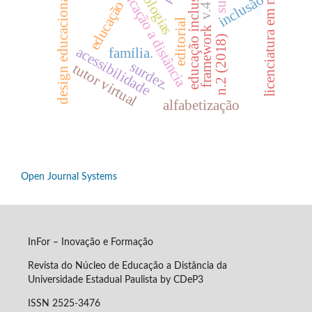
licenciatura em música
tecnologias
educação a distância
educação inclusiva
inclusão
design educacional
educação
v.4
editorial
framework
n.2 (2018)
acessibilidade
família.
surdez.
tutor virtual
alfabetização
Open Journal Systems
InFor – Inovação e Formação
Revista do Núcleo de Educação a Distância da
Universidade Estadual Paulista by CDeP3
ISSN 2525-3476