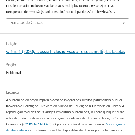
Paixão, K. de M. G., Fonseca, K. de A., & Oliveira, A. A. S. de. (2020). Editorial
Dossiê Temático Inclusão Escolar e suas múltiplas facetas.
InFor
,
6
(1), 1–3.
Recuperado de https://ojs.ead.unesp.br/index.php/cdep3/article/view/512
Fomatos de Citação
Edição
v. 6 n. 1 (2020): Dossiê Inclusão Escolar e suas múltiplas facetas
Seção
Editorial
Licença
A publicação do artigo implica a cessão integral dos direitos patrimoniais à InFor -
Inovação e Formação - Revista do Núcleo de Educação a Distância da Unesp. A
reprodução total dos seus artigos em outras publicações, ou para qualquer outra
utilidade, está condicionada à aceitação e continuidade de uso da licença Creative
Commons (
CC BY-NC-ND 4.0
). O primeiro autor deverá acessar a
Declaração de
direitos autorais
e conforme o modelo disponibilizado deverá preencher, imprimir,