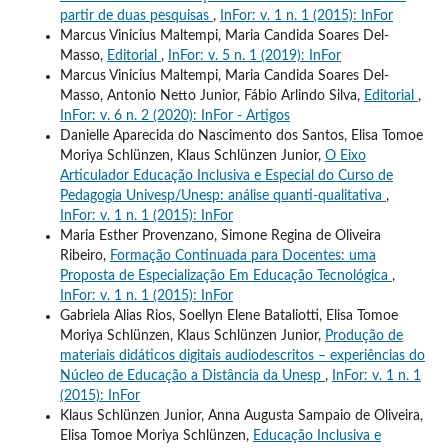
partir de duas pesquisas
,
InFor: v. 1 n. 1 (2015): InFor
Marcus Vinicius Maltempi, Maria Candida Soares Del-
Masso,
Editorial
,
InFor: v. 5 n. 1 (2019): InFor
Marcus Vinicius Maltempi, Maria Candida Soares Del-
Masso, Antonio Netto Junior, Fábio Arlindo Silva,
Editorial
,
InFor: v. 6 n. 2 (2020): InFor - Artigos
Danielle Aparecida do Nascimento dos Santos, Elisa Tomoe
Moriya Schlünzen, Klaus Schlünzen Junior,
O Eixo
Articulador Educação Inclusiva e Especial do Curso de
Pedagogia Univesp/Unesp: análise quanti-qualitativa
,
InFor: v. 1 n. 1 (2015): InFor
Maria Esther Provenzano, Simone Regina de Oliveira
Ribeiro,
Formação Continuada para Docentes: uma
Proposta de Especialização Em Educação Tecnológica
,
InFor: v. 1 n. 1 (2015): InFor
Gabriela Alias Rios, Soellyn Elene Bataliotti, Elisa Tomoe
Moriya Schlünzen, Klaus Schlünzen Junior,
Produção de
materiais didáticos digitais audiodescritos – experiências do
Núcleo de Educação a Distância da Unesp
,
InFor: v. 1 n. 1
(2015): InFor
Klaus Schlünzen Junior, Anna Augusta Sampaio de Oliveira,
Elisa Tomoe Moriya Schlünzen,
Educação Inclusiva e