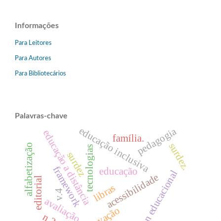
Informações
Para Leitores
Para Autores
Para Bibliotecários
Palavras-chave
educação inclusiva
pedagogia
educação a distância
família.
surdez.
alfabetização
tecnologias
surdez
framework
educação
design educacional
acessibilidade
editorial
libras
v.4
avaliação
inovação