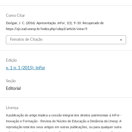
Como Citar
Durigan, J. C. (2016). Apresentação.
InFor
,
1
(1), 9–10. Recuperado de
https://ojs.ead.unesp.br/index.php/cdep3/article/view/9
Fomatos de Citação
Edição
v. 1 n. 1 (2015): InFor
Seção
Editorial
Licença
A publicação do artigo implica a cessão integral dos direitos patrimoniais à InFor -
Inovação e Formação - Revista do Núcleo de Educação a Distância da Unesp. A
reprodução total dos seus artigos em outras publicações, ou para qualquer outra