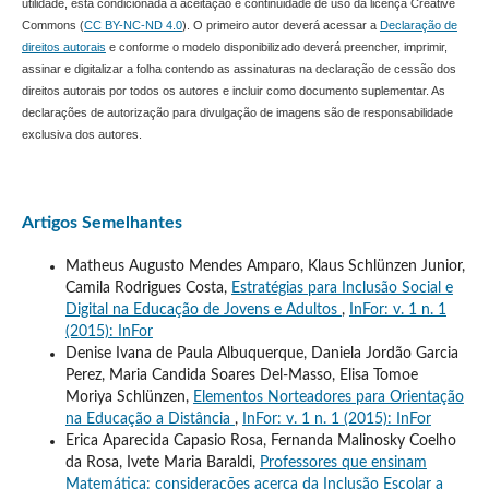
utilidade, está condicionada à aceitação e continuidade de uso da licença Creative
Commons (
CC BY-NC-ND 4.0
). O primeiro autor deverá acessar a
Declaração de
direitos autorais
e conforme o modelo disponibilizado deverá preencher, imprimir,
assinar e digitalizar a folha contendo as assinaturas na declaração de cessão dos
direitos autorais por todos os autores e incluir como documento suplementar. As
declarações de autorização para divulgação de imagens são de responsabilidade
exclusiva dos autores.
Artigos Semelhantes
Matheus Augusto Mendes Amparo, Klaus Schlünzen Junior,
Camila Rodrigues Costa,
Estratégias para Inclusão Social e
Digital na Educação de Jovens e Adultos
,
InFor: v. 1 n. 1
(2015): InFor
Denise Ivana de Paula Albuquerque, Daniela Jordão Garcia
Perez, Maria Candida Soares Del-Masso, Elisa Tomoe
Moriya Schlünzen,
Elementos Norteadores para Orientação
na Educação a Distância
,
InFor: v. 1 n. 1 (2015): InFor
Erica Aparecida Capasio Rosa, Fernanda Malinosky Coelho
da Rosa, Ivete Maria Baraldi,
Professores que ensinam
Matemática: considerações acerca da Inclusão Escolar a