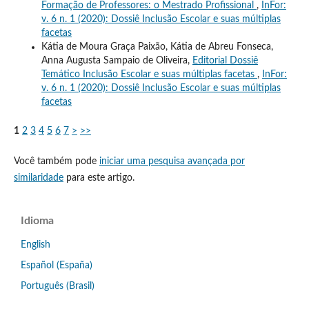
Formação de Professores: o Mestrado Profissional
,
InFor:
v. 6 n. 1 (2020): Dossiê Inclusão Escolar e suas múltiplas
facetas
Kátia de Moura Graça Paixão, Kátia de Abreu Fonseca,
Anna Augusta Sampaio de Oliveira,
Editorial Dossiê
Temático Inclusão Escolar e suas múltiplas facetas
,
InFor:
v. 6 n. 1 (2020): Dossiê Inclusão Escolar e suas múltiplas
facetas
1
2
3
4
5
6
7
>
>>
Você também pode
iniciar uma pesquisa avançada por
similaridade
para este artigo.
Idioma
English
Español (España)
Português (Brasil)