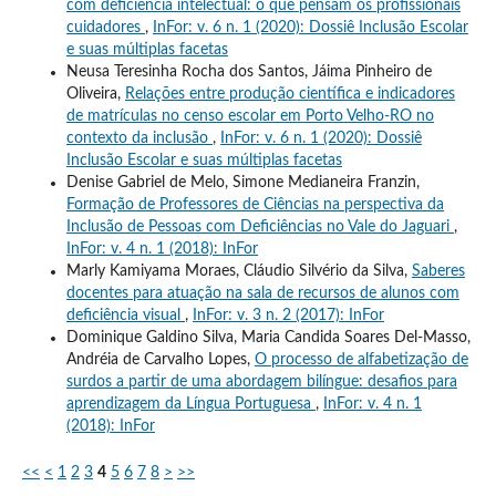
com deficiência intelectual: o que pensam os profissionais
cuidadores
,
InFor: v. 6 n. 1 (2020): Dossiê Inclusão Escolar
e suas múltiplas facetas
Neusa Teresinha Rocha dos Santos, Jáima Pinheiro de
Oliveira,
Relações entre produção científica e indicadores
de matrículas no censo escolar em Porto Velho-RO no
contexto da inclusão
,
InFor: v. 6 n. 1 (2020): Dossiê
Inclusão Escolar e suas múltiplas facetas
Denise Gabriel de Melo, Simone Medianeira Franzin,
Formação de Professores de Ciências na perspectiva da
Inclusão de Pessoas com Deficiências no Vale do Jaguari
,
InFor: v. 4 n. 1 (2018): InFor
Marly Kamiyama Moraes, Cláudio Silvério da Silva,
Saberes
docentes para atuação na sala de recursos de alunos com
deficiência visual
,
InFor: v. 3 n. 2 (2017): InFor
Dominique Galdino Silva, Maria Candida Soares Del-Masso,
Andréia de Carvalho Lopes,
O processo de alfabetização de
surdos a partir de uma abordagem bilíngue: desafios para
aprendizagem da Língua Portuguesa
,
InFor: v. 4 n. 1
(2018): InFor
<<
<
1
2
3
4
5
6
7
8
>
>>