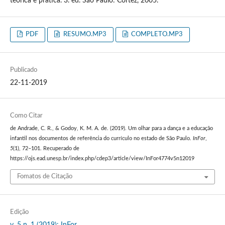
teórica e prática. 3. ed. São Paulo: Cortez, 2005.
PDF
RESUMO.MP3
COMPLETO.MP3
Publicado
22-11-2019
Como Citar
de Andrade, C. R., & Godoy, K. M. A. de. (2019). Um olhar para a dança e a educação
infantil nos documentos de referência do currículo no estado de São Paulo.
InFor
,
5
(1), 72–101. Recuperado de
https://ojs.ead.unesp.br/index.php/cdep3/article/view/InFor4774v5n12019
Fomatos de Citação
Edição
v. 5 n. 1 (2019): InFor