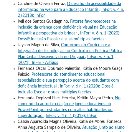
Caroline de Oliveira Ferraz,
O desafio da acessibilidade da
informação na web para a Educação Infantil
,
InFor: v. 4 n.
2 (2018): InFor
Keli dos Santos Guadagnino,
Fatores favorecedores na
inclusão da criança com deficiência visual na Educação
Infantil: a perspectiva do brincar
,
InFor: v. 6 n. 1 (2020):
Dossiê Inclusão Escolar e suas múltiplas facetas
Jayson Magno da Silva,
Contornos do Currículo e a
Integração de Tecnologias no Contexto da Política Pública
Plan Ceibal Desenvolvida no Uruguai
,
InFor: v. 7 n. 1
(2021): InFor - Artigos
Fernanda Oscar Dourado Valentim, Kátia de Moura Graça
Paixão,
Professores do atendimento educacional
especializado e sua percepção acerca do estudante com
deficiência intelectual
,
InFor: v. 6 n. 1 (2020): Dossiê
Inclusão Escolar e suas múltiplas facetas
Fernanda Depizzol Paes Ferreira, Ketilin Mayra Pedro,
No
caminho da autoria: criação de jogos educativos no
PowerPoint por estudantes com altas habilidades ou
superdotação
,
InFor: v. 4 n. 1 (2018): InFor
Cássia Aparecida Magna Oliveira, Kátia de Abreu Fonseca,
Anna Augusta Sampaio de Oliveira,
Atuação junto ao aluno