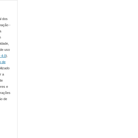
al dos
mação -
a
m
lidade,
 de uso
 4.0
).
o de
ilizado
r a
de
ores e
arações
ão de