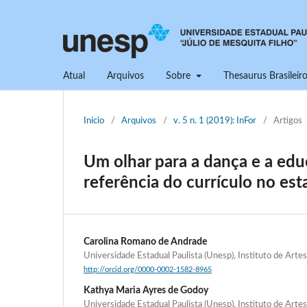
Atual
Arquivos
Sobre
Thesaurus Brasilei
Início
/
Arquivos
/
v. 5 n. 1 (2019): InFor
/
Artigos
Um olhar para a dança e a ed
referência do currículo no es
Carolina Romano de Andrade
Universidade Estadual Paulista (Unesp), Instituto de Art
http://orcid.org/0000-0002-1582-8965
Kathya Maria Ayres de Godoy
Universidade Estadual Paulista (Unesp), Instituto de Art