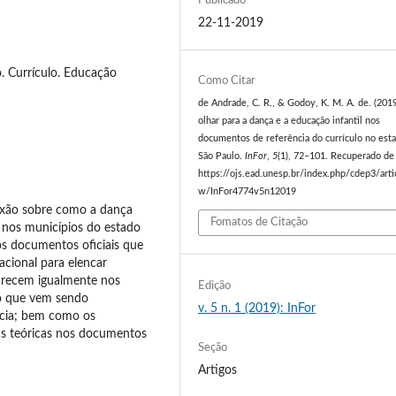
Publicado
22-11-2019
 Currículo. Educação
Como Citar
de Andrade, C. R., & Godoy, K. M. A. de. (201
olhar para a dança e a educação infantil nos
documentos de referência do currículo no est
São Paulo.
InFor
,
5
(1), 72–101. Recuperado de
https://ojs.ead.unesp.br/index.php/cdep3/arti
w/InFor4774v5n12019
lexão sobre como a dança
Fomatos de Citação
 nos municípios do estado
os documentos oficiais que
cional para elencar
parecem igualmente nos
Edição
 o que vem sendo
v. 5 n. 1 (2019): InFor
ncia; bem como os
ias teóricas nos documentos
Seção
Artigos