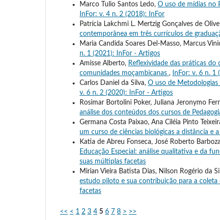
Marco Tulio Santos Ledo,
O uso de mídias no 
InFor: v. 4 n. 2 (2018): InFor
Patrícia Lakchmi L. Mertzig Gonçalves de Olive
contemporânea em três currículos de gradua
Maria Candida Soares Del-Masso, Marcus Vinici
n. 1 (2021): InFor - Artigos
Amisse Alberto,
Reflexividade das práticas do 
comunidades moçambicanas
,
InFor: v. 6 n. 1
Carlos Daniel da Silva,
O uso de Metodologias 
v. 6 n. 2 (2020): InFor - Artigos
Rosimar Bortolini Poker, Juliana Jeronymo Fer
análise dos conteúdos dos cursos de Pedagogi
Germana Costa Paixao, Ana Ciléia Pinto Teixei
um curso de ciências biológicas a distância e
Katia de Abreu Fonseca, José Roberto Barboza
Educação Especial: análise qualitativa e da fu
suas múltiplas facetas
Mirian Vieira Batista Dias, Nilson Rogério da Si
estudo piloto e sua contribuição para a coleta 
facetas
<<
<
1
2
3
4
5
6
7
8
>
>>