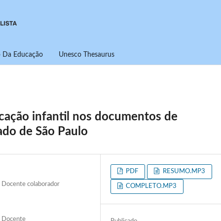
ro Da Educação
Unesco Thesaurus
ucação infantil nos documentos de
tado de São Paulo
PDF
RESUMO.MP3
es Docente colaborador
COMPLETO.MP3
es Docente