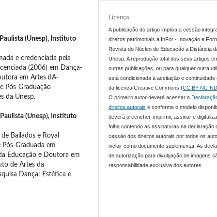
Licença
A publicação do artigo implica a cessão integr
aulista (Unesp), Instituto
direitos patrimoniais à InFor - Inovação e For
Revista do Núcleo de Educação a Distância d
rmada e credenciada pela
Unesp. A reprodução total dos seus artigos e
icenciada (2006) em Dança-
outras publicações, ou para qualquer outra uti
tora em Artes (IA-
está condicionada à aceitação e continuidade
e Pós-Graduação -
da licença Creative Commons (
CC BY-NC-ND
es da Unesp.
O primeiro autor deverá acessar a
Declaraçã
direitos autorais
e conforme o modelo disponib
Paulista (Unesp), Instituto
deverá preencher, imprimir, assinar e digitaliza
folha contendo as assinaturas na declaração 
 de Bailados e Royal
cessão dos direitos autorais por todos os aut
e Pós-Graduada em
incluir como documento suplementar. As decl
 da Educação e Doutora em
de autorização para divulgação de imagens s
uto de Artes da
responsabilidade exclusiva dos autores.
squisa Dança: Estética e