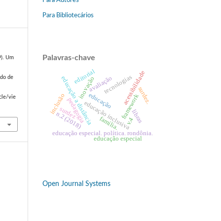
Para Autores
Para Bibliotecários
Palavras-chave
9). Um
editorial
acessibilidade
tecnologias
avaliação
educação a distância
inovação
ado de
surdez.
educação
inclusão
framework
cle/vie
pedagogia
educação inclusiva
surdez
libras
n.2 (2018)
família.
v.4
educação especial. política. rondônia.
educação especial
Open Journal Systems