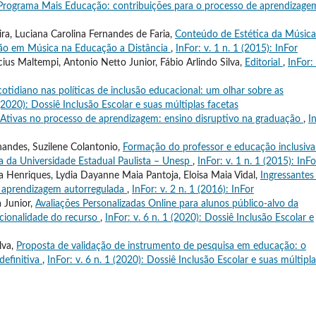
Programa Mais Educação: contribuições para o processo de aprendizag
ira, Luciana Carolina Fernandes de Faria,
Conteúdo de Estética da Música
ção em Música na Educação a Distância
,
InFor: v. 1 n. 1 (2015): InFor
us Maltempi, Antonio Netto Junior, Fábio Arlindo Silva,
Editorial
,
InFor: 
cotidiano nas políticas de inclusão educacional: um olhar sobre as
 (2020): Dossiê Inclusão Escolar e suas múltiplas facetas
Ativas no processo de aprendizagem: ensino disruptivo na graduação
,
I
nandes, Suzilene Colantonio,
Formação do professor e educação inclusiva
a da Universidade Estadual Paulista – Unesp
,
InFor: v. 1 n. 1 (2015): InFo
ra Henriques, Lydia Dayanne Maia Pantoja, Eloisa Maia Vidal,
Ingressante
 a aprendizagem autorregulada
,
InFor: v. 2 n. 1 (2016): InFor
 Junior,
Avaliações Personalizadas Online para alunos público-alvo da
ncionalidade do recurso
,
InFor: v. 6 n. 1 (2020): Dossiê Inclusão Escolar e
lva,
Proposta de validação de instrumento de pesquisa em educação: o
definitiva
,
InFor: v. 6 n. 1 (2020): Dossiê Inclusão Escolar e suas múltipl