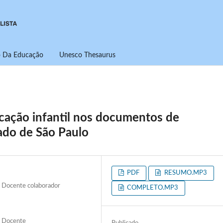
ro Da Educação
Unesco Thesaurus
ucação infantil nos documentos de
tado de São Paulo
PDF
RESUMO.MP3
es Docente colaborador
COMPLETO.MP3
es Docente