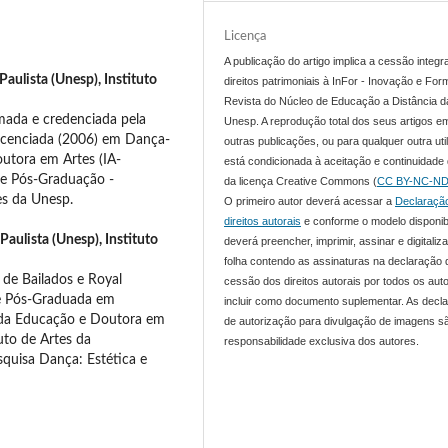
Licença
A publicação do artigo implica a cessão integr
aulista (Unesp), Instituto
direitos patrimoniais à InFor - Inovação e For
Revista do Núcleo de Educação a Distância d
rmada e credenciada pela
Unesp. A reprodução total dos seus artigos e
icenciada (2006) em Dança-
outras publicações, ou para qualquer outra uti
tora em Artes (IA-
está condicionada à aceitação e continuidade
e Pós-Graduação -
da licença Creative Commons (
CC BY-NC-ND
es da Unesp.
O primeiro autor deverá acessar a
Declaraçã
direitos autorais
e conforme o modelo disponib
Paulista (Unesp), Instituto
deverá preencher, imprimir, assinar e digitaliza
folha contendo as assinaturas na declaração 
 de Bailados e Royal
cessão dos direitos autorais por todos os aut
e Pós-Graduada em
incluir como documento suplementar. As decl
 da Educação e Doutora em
de autorização para divulgação de imagens s
uto de Artes da
responsabilidade exclusiva dos autores.
squisa Dança: Estética e