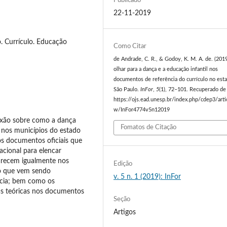
Publicado
22-11-2019
 Currículo. Educação
Como Citar
de Andrade, C. R., & Godoy, K. M. A. de. (201
olhar para a dança e a educação infantil nos
documentos de referência do currículo no est
São Paulo.
InFor
,
5
(1), 72–101. Recuperado de
https://ojs.ead.unesp.br/index.php/cdep3/arti
w/InFor4774v5n12019
lexão sobre como a dança
Fomatos de Citação
 nos municípios do estado
os documentos oficiais que
cional para elencar
parecem igualmente nos
Edição
 o que vem sendo
v. 5 n. 1 (2019): InFor
ncia; bem como os
ias teóricas nos documentos
Seção
Artigos