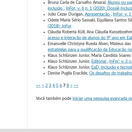
Bruna Carla de Carvalho Amaral,
Alunos ou pa
inclusão
,
InFor: v. 6 n. 1 (2020): Dossiê Inclu
Julio Cezar Durigan,
Apresentação
,
InFor: v. 1
Odete Maria Sério Sassaki, Equiliana Santos Si
(2018): InFor
Cláudia Roberta Küll, Ana Cláudia Kasseboehm
acesso e interação de alunos do 9º ano em E
Emanuelle Christyne Rueda Alves, Mateus da
estratégias para a qualificação da Educação 
Klaus Schlünzen Junior, Maria Candida Soare
Klaus Schlünzen Junior,
Editorial
,
InFor: v. 3 n
Klaus Schlünzen Junior,
EaD, inclusão e tecno
Denise Puglia Eraclide,
Os desafios do trabalh
<<
<
2
3
4
5
6
7
8
>
>>
Você também pode
iniciar uma pesquisa avançada po