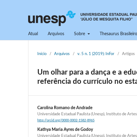
Atual
Arquivos
Sobre
Thesaurus Brasilei
Início
/
Arquivos
/
v. 5 n. 1 (2019): InFor
/
Artigos
Um olhar para a dança e a ed
referência do currículo no es
Carolina Romano de Andrade
Universidade Estadual Paulista (Unesp), Instituto de Art
http://orcid.org/0000-0002-1582-8965
Kathya Maria Ayres de Godoy
Universidade Estadual Paulista (Unesp), Instituto de Art