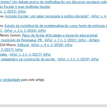
cientes? Um debate acerca da medicalização nos discursos escolares sob
são Escolar e suas múltiplas facetas
 n. 1 (2015): InFor
lva,
Inclusão Escolar: um saber necessário à prática docente?
,
InFor: v. 4
er,
Estudo da contribuição de problematização como fonte de estímulo 
aD
,
InFor: v. 2 n. 1 (2016): InFor
s Neves Gomes,
Plano de Ações Articuladas e inovação educacional:
no município de Paranaguá, PR
,
InFor: v. 7 n. 1 (2021): InFor - Artigos
s Del-Masso,
Editoral
,
InFor: v. 4 n. 2 (2018): InFor
. 2 (2017): InFor
logias
,
InFor: v. 3 n. 1 (2017): InFor
o pedagógico na construção da escrita
,
InFor: v. 5 n. 1 (2019): InFor
r similaridade
para este artigo.