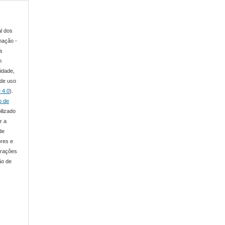
al dos
mação -
a
m
lidade,
 de uso
 4.0
).
o de
ilizado
r a
de
ores e
arações
ão de