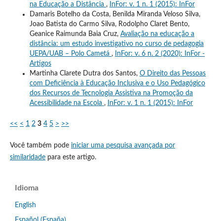
na Educação a Distância
,
InFor: v. 1 n. 1 (2015): InFor
Damaris Botelho da Costa, Benilda Miranda Veloso Silva,
Joao Batista do Carmo Silva, Rodolpho Claret Bento,
Geanice Raimunda Baia Cruz,
Avaliação na educação a
distância: um estudo investigativo no curso de pedagogia
UEPA/UAB – Polo Cametá
,
InFor: v. 6 n. 2 (2020): InFor -
Artigos
Martinha Clarete Dutra dos Santos,
O Direito das Pessoas
com Deficiência à Educação Inclusiva e o Uso Pedagógico
dos Recursos de Tecnologia Assistiva na Promoção da
Acessibilidade na Escola
,
InFor: v. 1 n. 1 (2015): InFor
<<
<
1
2
3
4
5
>
>>
Você também pode
iniciar uma pesquisa avançada por
similaridade
para este artigo.
Idioma
English
Español (España)