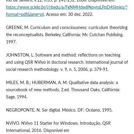
Rio de Janeiro, v.12, n.35, p. 241-252, 2008. Disponível em:
https://www.scielo.br/j/rbedu/a/FgNMHdw8NpyrqLPpD4Sjmkq/?
format=pdf&lang=pt
. Acesso em: 30 dez. 2022.
GREENE, M. Curriculum and consciousness: curriculum theorizing
the reconceptualists. Berkeley, California: Mc Cutchan Publising,
1997.
JOHNSTON, L. Software and method: reflections on teaching
and using QSR NVivo in doctoral research. International journal of
social research methodology. v. 9, n. 5, 2006, p. 379-91.
MILES, M. B.; HUBERMAN, A. M. Qualitative data analysis: a
sourcebook of new methods. 2.ed. Thousand Oaks, Califórnia:
Sage, 1994.
NEGROPONTE, N. Ser digital. México. DF: Océano, 1995.
NVIVO. NVivo 11 Starter for Windows. Introdução. QSR
International, 2016. Disponível em