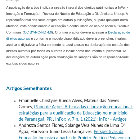
A publicação do artigo implica a cessão integral dos direitos patrimoniais à InFor -
Inovação e Formação - Revista do Núcleo de Educação a Distância da Unesp. A
reprodução total dos seus artigos em outras publicações, ou para qualquer outra
utilidade, está condicionada à aceitação e continuidade de uso da licença Creative
Commons (
CC BY-NC-ND 4.0
). O primeiro autor deverá acessar a
Declaração de
direitos autorais
e conforme o modelo disponibilizado deverá preencher, imprimir,
assinar e digitalizar a folha contendo as assinaturas na declaração de cessão dos
direitos autorais por todos os autores e incluir como documento suplementar. As
declarações de autorização para divulgação de imagens são de responsabilidade
exclusiva dos autores.
Artigos Semelhantes
Emanuelle Christyne Rueda Alves, Mateus das Neves
Gomes,
Plano de Ações Articuladas e inovação educacional:
estratégias para a qualificação da Educação no município
de Paranaguá, PR
,
InFor: v. 7 n. 1 (2021): InFor - Artigos
Andrezza Santos Flores, Solange Vera Nunes de Lima D’
Água, Harryson Júnio Lessa Gonçalves,
Perspectivas da
Educação Inclusiva a partir do Projeto Politico-Pedagógico
,