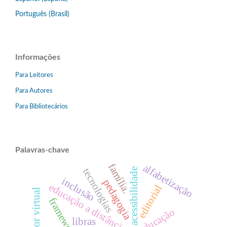
Português (Brasil)
Informações
Para Leitores
Para Autores
Para Bibliotecários
Palavras-chave
família.
alfabetização
tecnologias
acessibilidade
inclusão
pedagogia
educação a distância
editorial
tutor virtual
framework
educação
libras