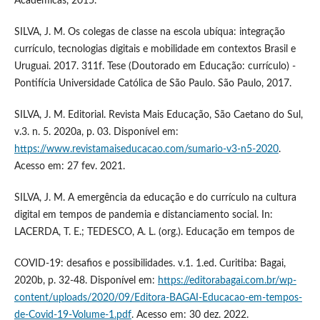
Acadêmicas, 2015.
SILVA, J. M. Os colegas de classe na escola ubíqua: integração
currículo, tecnologias digitais e mobilidade em contextos Brasil e
Uruguai. 2017. 311f. Tese (Doutorado em Educação: currículo) -
Pontifícia Universidade Católica de São Paulo. São Paulo, 2017.
SILVA, J. M. Editorial. Revista Mais Educação, São Caetano do Sul,
v.3. n. 5. 2020a, p. 03. Disponível em:
https://www.revistamaiseducacao.com/sumario-v3-n5-2020
.
Acesso em: 27 fev. 2021.
SILVA, J. M. A emergência da educação e do currículo na cultura
digital em tempos de pandemia e distanciamento social. In:
LACERDA, T. E.; TEDESCO, A. L. (org.). Educação em tempos de
COVID-19: desafios e possibilidades. v.1. 1.ed. Curitiba: Bagai,
2020b, p. 32-48. Disponível em:
https://editorabagai.com.br/wp-
content/uploads/2020/09/Editora-BAGAI-Educacao-em-tempos-
de-Covid-19-Volume-1.pdf
. Acesso em: 30 dez. 2022.