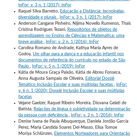
InFor: v. 3 n. 1 (2017): InFor
Raquel Silva Barretto,
Educação a Distância: tecnologias,
diversidade e plurais
,
InFor: v. 3 n. 1 (2017): InFor
Anderson Cangane Pinheiro, Nijima Novello Rumenos, Thaís
Cristina Rodrigues Tezani,
Repositórios de objetos de
aprendizagem no Ensino de Ciências e Matemática: uma
breve análise
,
InFor: v. 2 n. 1 (2016): InFor
Carolina Romano de Andrade, Kathya Maria Ayres de
Godoy,
Um olhar para a dança e a educação infantil nos
documentos de referência do currículo no estado de São
Paulo
,
InFor: v. 5 n. 1 (2019): InFor
Kátia de Moura Graça Paixão, Kátia de Abreu Fonseca,
Anna Augusta Sampaio de Oliveira,
Editorial Dossiê
Temático Inclusão Escolar e suas múltiplas facetas
,
InFor:
v. 6 n. 1 (2020): Dossiê Inclusão Escolar e suas múltiplas
facetas
Vejane Gaelzer, Raquel Ribeiro Moreira, Diovana Gelati de
Batista,
Relações de língua e subjetividade na determinação
da pessoa com deficiência
,
InFor: v. 2 n. 1 (2016): InFor
Denise Ivana de Paula Albuquerque, Daniela Jordão Garcia
Perez, Maria Candida Soares Del-Masso, Elisa Tomoe
Moriya Schlünzen,
Elementos Norteadores para Orientação