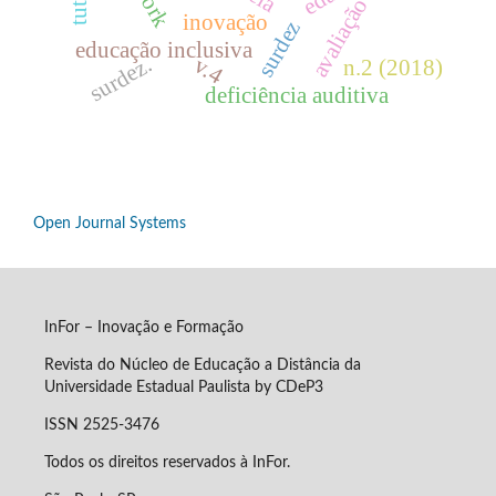
avaliação
inovação
surdez
educação inclusiva
surdez.
v.4
n.2 (2018)
deficiência auditiva
Open Journal Systems
InFor – Inovação e Formação
Revista do Núcleo de Educação a Distância da
Universidade Estadual Paulista by CDeP3
ISSN 2525-3476
Todos os direitos reservados à InFor.