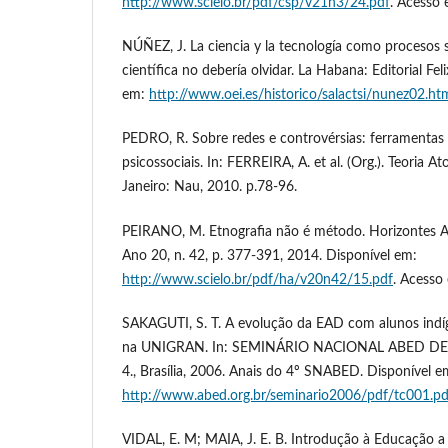
http://www.scielo.br/pdf/csp/v21n3/24.pdf
. Acesso 
NÚÑEZ, J. La ciencia y la tecnología como procesos s
científica no debería olvidar. La Habana: Editorial Fel
em:
http://www.oei.es/historico/salactsi/nunez02.ht
PEDRO, R. Sobre redes e controvérsias: ferramentas
psicossociais. In: FERREIRA, A. et al. (Org.). Teoria A
Janeiro: Nau, 2010. p.78-96.
PEIRANO, M. Etnografia não é método. Horizontes An
Ano 20, n. 42, p. 377-391, 2014. Disponível em:
http://www.scielo.br/pdf/ha/v20n42/15.pdf
. Acesso
SAKAGUTI, S. T. A evolução da EAD com alunos indíge
na UNIGRAN. In: SEMINÁRIO NACIONAL ABED D
4., Brasília, 2006. Anais do 4º SNABED. Disponível e
http://www.abed.org.br/seminario2006/pdf/tc001.pd
VIDAL, E. M; MAIA, J. E. B. Introdução à Educação a 