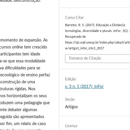
ciedade, desconstrução.
Como Citar
Barretto, R. S. (2017). Educação a Distância:
tecnologias, diversidade e plurais.
InFor
,
3
(1),
Recuperado de
um momento de expansão. As
https://ojs.ead.unesp.br/index.php/cdep3/arti
ursos online tem crescido
w/artigo1_infor_n3v1_2017
participantes tem idade
Fomatos de Citação
ca-se que essa modalidade
a dificuldades para se
tecnológico de ensino perfaz
Edição
esconstrução de uma
v. 3 n. 1 (2017): InFor
ruturas rígidas. Nos
nos horizontalizam os seus
Seção
 produzem uma pedagogia que
Artigos
mente debater algumas
seguida são apresentados
or fim, um relato de caso
Licença