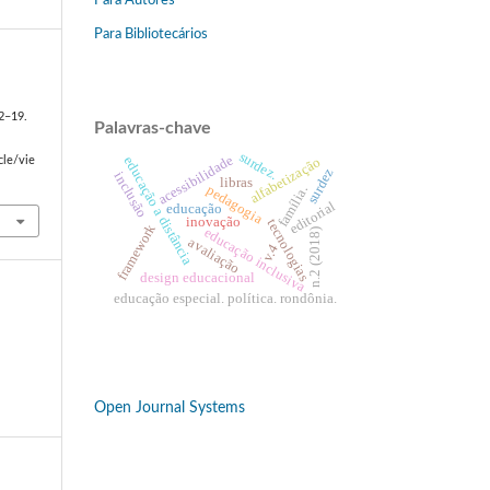
Para Autores
Para Bibliotecários
 2–19.
Palavras-chave
surdez.
acessibilidade
educação a distância
alfabetização
cle/vie
surdez
inclusão
libras
pedagogia
família.
editorial
educação
inovação
tecnologias
framework
educação inclusiva
n.2 (2018)
avaliação
v.4
design educacional
educação especial. política. rondônia.
Open Journal Systems