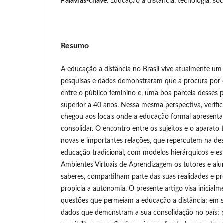
Palavras-chave:
Educação a distância, tecnologia, so
Resumo
A educação a distância no Brasil vive atualmente 
pesquisas e dados demonstraram que a procura por c
entre o público feminino e, uma boa parcela desses 
superior a 40 anos. Nessa mesma perspectiva, verifi
chegou aos locais onde a educação formal apresentav
consolidar. O encontro entre os sujeitos e o aparato 
novas e importantes relações, que repercutem na d
educação tradicional, com modelos hierárquicos e est
Ambientes Virtuais de Aprendizagem os tutores e alu
saberes, compartilham parte das suas realidades e
propicia a autonomia. O presente artigo visa inicial
questões que permeiam a educação a distância; em 
dados que demonstram a sua consolidação no país; p