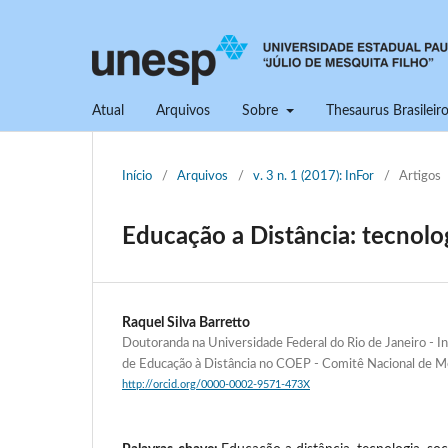
Atual
Arquivos
Sobre
Thesaurus Brasilei
Início
/
Arquivos
/
v. 3 n. 1 (2017): InFor
/
Artigos
Educação a Distância: tecnolog
Raquel Silva Barretto
Doutoranda na Universidade Federal do Rio de Janeiro - Ins
de Educação à Distância no COEP - Comitê Nacional de Mo
http://orcid.org/0000-0002-9571-473X