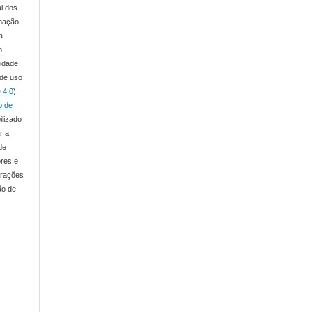
al dos
mação -
a
m
lidade,
 de uso
 4.0
).
o de
ilizado
r a
de
ores e
arações
ão de