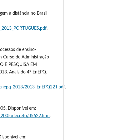
gem à distância no Brasil
AD_2013_PORTUGUES.pdf
.
ocessos de ensino-
m Curso de Administração
INO E PESQUISA EM
13. Anais do 4º EnEPQ.
Q/enepq_2013/2013_EnEPQ221.pdf
.
05. Disponível em:
6/2005/decreto/d5622.htm
.
Disponível em: