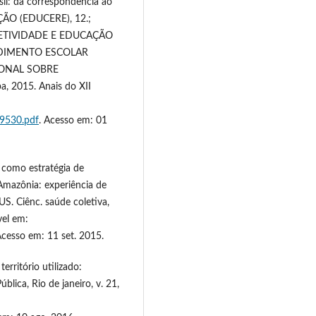
il: da correspondência ao
ÃO (EDUCERE), 12.;
JETIVIDADE E EDUCAÇÃO
NDIMENTO ESCOLAR
IONAL SOBRE
 2015. Anais do XII
_9530.pdf
. Acesso em: 01
 como estratégia de
mazônia: experiência de
SUS. Ciênc. saúde coletiva,
vel em:
Acesso em: 11 set. 2015.
rritório utilizado:
blica, Rio de janeiro, v. 21,