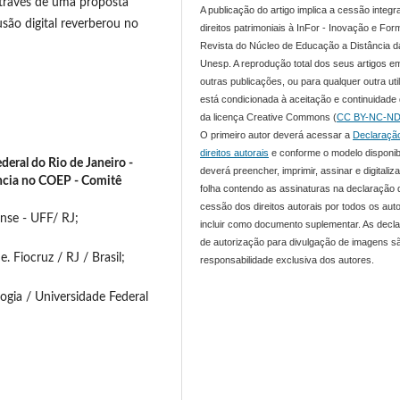
através de uma proposta
A publicação do artigo implica a cessão integr
usão digital reverberou no
direitos patrimoniais à InFor - Inovação e For
Revista do Núcleo de Educação a Distância d
Unesp. A reprodução total dos seus artigos e
outras publicações, ou para qualquer outra uti
está condicionada à aceitação e continuidade
da licença Creative Commons (
CC BY-NC-ND
O primeiro autor deverá acessar a
Declaraçã
direitos autorais
e conforme o modelo disponib
eral do Rio de Janeiro -
deverá preencher, imprimir, assinar e digitaliza
ância no COEP - Comitê
folha contendo as assinaturas na declaração 
cessão dos direitos autorais por todos os aut
nse - UFF/ RJ;
incluir como documento suplementar. As decl
de autorização para divulgação de imagens s
 Fiocruz / RJ / Brasil;
responsabilidade exclusiva dos autores.
ogia / Universidade Federal