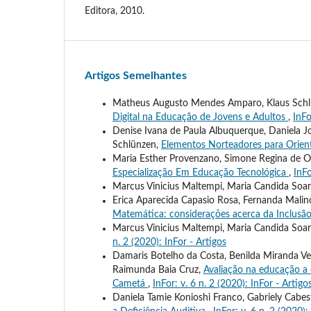
Editora, 2010.
Artigos Semelhantes
Matheus Augusto Mendes Amparo, Klaus Schlü
Digital na Educação de Jovens e Adultos
,
InFo
Denise Ivana de Paula Albuquerque, Daniela J
Schlünzen,
Elementos Norteadores para Orien
Maria Esther Provenzano, Simone Regina de Ol
Especialização Em Educação Tecnológica
,
InFo
Marcus Vinicius Maltempi, Maria Candida Soa
Erica Aparecida Capasio Rosa, Fernanda Malino
Matemática: considerações acerca da Inclusão
Marcus Vinicius Maltempi, Maria Candida Soare
n. 2 (2020): InFor - Artigos
Damaris Botelho da Costa, Benilda Miranda Vel
Raimunda Baia Cruz,
Avaliação na educação a
Cametá
,
InFor: v. 6 n. 2 (2020): InFor - Artigo
Daniela Tamie Konioshi Franco, Gabriely Cabe