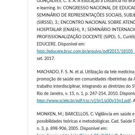
GONÇALVES, C. S. A. A Educação a Distância no Bras
e-learning. In: CONGRESSO NACIONAL DE EDUCAÇ
SEMINÁRIO DE REPRESENTAÇÕES SOCIAIS, SUB
(SIRSSE), 3.; ENCONTRO NACIONAL SOBRE ATE
HOSPITALAR (ENAEH), 9.; SEMINÁRIO INTERNAC
PROFISSIONALIZAÇÃO DOCENTE (SIPD), 5., Curitiba,
EDUCERE. Disponível em:
http://educere.bruc.com.br/arquivo/pdf2015/18105
set. 2017.
MACHADO, F. S. N. et al. Utilização da tele medicina
promoção de saúde em comunidades ribeirinhas da A
trabalho interdisciplinar, integrando as diretrizes do 
Rio de Janeiro, v. 15, n. 1, p. 247-254, 2010. Disponí
http://www.scielo.br/pdf/csc/v15n1/a30v15n1.pdf
. 
MONKEN, M.; BARCELLOS, C. Vigilância em saúde e te
possibilidades teóricas e metodológicas. Cad. Saúde Pú
n. 3, p. 898-906, 2005. Disponível em: