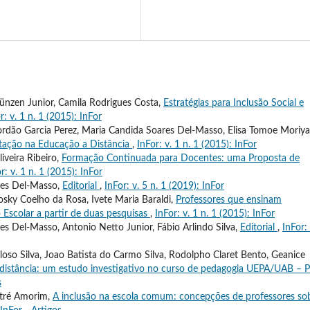
nzen Junior, Camila Rodrigues Costa,
Estratégias para Inclusão Social e
r: v. 1 n. 1 (2015): InFor
ordão Garcia Perez, Maria Candida Soares Del-Masso, Elisa Tomoe Moriya
tação na Educação a Distância
,
InFor: v. 1 n. 1 (2015): InFor
iveira Ribeiro,
Formação Continuada para Docentes: uma Proposta de
r: v. 1 n. 1 (2015): InFor
res Del-Masso,
Editorial
,
InFor: v. 5 n. 1 (2019): InFor
sky Coelho da Rosa, Ivete Maria Baraldi,
Professores que ensinam
 Escolar a partir de duas pesquisas
,
InFor: v. 1 n. 1 (2015): InFor
s Del-Masso, Antonio Netto Junior, Fábio Arlindo Silva,
Editorial
,
InFor: 
oso Silva, Joao Batista do Carmo Silva, Rodolpho Claret Bento, Geanice
 distância: um estudo investigativo no curso de pedagogia UEPA/UAB – P
s
stré Amorim,
A inclusão na escola comum: concepções de professores so