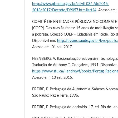
http://www.planalto.gov.br/ccivil_03/_Ato2015-
2018/2017/Decreto/D9057.htm#art24
. Acesso em: 
COMITÊ DE ENTIDADES PÚBLICAS NO COMBATE 
[COEP]. Das ruas às redes: 15 anos de mobilização so
a pobreza. Coleção COEP - Cidadania em Rede. Rio d
Disponível em:
http://bvsms.saude.gov.br/bvs/publi
Acesso em: 01 set. 2017.
FEENBERG, A. Racionalização subversiva: tecnologia
Tradução de Anthony T. Gonçalves, 1991. Disponível
https://www.sfu.ca/~andrewf/books/Portug_Raciona
Acesso em: 10 set. 2015.
FREIRE, P. Pedagogia da Autonomia. Saberes Necessár
São Paulo: Paz e Terra, 1996.
FREIRE, P. Pedagogia do oprimido. 17. ed. Rio de Jane