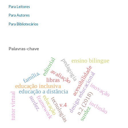
Para Leitores
Para Autores
Para Bibliotecários
Palavras-chave
editorial
pedagogia
ensino bilingue
acessibilidade
avaliação
família.
design educacional
libras
inovação
educação inclusiva
educação a distância
n.2 (2018)
tutor virtual
educação
surdez.
framework
tecnologias
inclusão
v.4
surdez