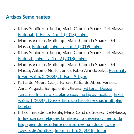
Artigos Semelhantes
Klaus Schlünzen Junior, Maria Candida Soares Del-Masso,
Editorial
,
InFor: v. 4 n. 1 (2018): InFor
Marcus Vinicius Maltempi, Maria Candida Soares Del-
Masso,
Editorial
,
InFor: v. 5 n. 1 (2019): InFor
Klaus Schlünzen Junior, Maria Candida Soares Del-Masso,
Editoral
,
InFor: v. 4 n. 2 (2018): InFor
Marcus Vinicius Maltempi, Maria Candida Soares Del-
Masso, Antonio Netto Junior, Fábio Arlindo Silva,
Editorial
,
InFor: v. 6 n. 2 (2020): InFor - Artigos
Kátia de Moura Graça Paixão, Kátia de Abreu Fonseca,
Anna Augusta Sampaio de Oliveira,
Editorial Dossiê
Temático Inclusão Escolar e suas múltiplas facetas
,
InFor:
v. 6 n. 1 (2020): Dossiê Inclusão Escolar e suas múltiplas
facetas
Elifas Trindade De Paula, Maria Cândida Soares Del-Masso,
Influência das relações familiares no desenvolvimento da
linguagem do estudante com surdez na Educação de
Jovens de Adultos
,
InFor: v. 4 n. 2 (2018): InFor