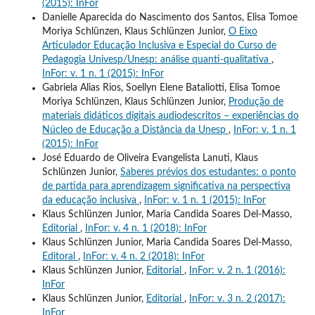
(2015): InFor
Danielle Aparecida do Nascimento dos Santos, Elisa Tomoe
Moriya Schlünzen, Klaus Schlünzen Junior,
O Eixo
Articulador Educação Inclusiva e Especial do Curso de
Pedagogia Univesp/Unesp: análise quanti-qualitativa
,
InFor: v. 1 n. 1 (2015): InFor
Gabriela Alias Rios, Soellyn Elene Bataliotti, Elisa Tomoe
Moriya Schlünzen, Klaus Schlünzen Junior,
Produção de
materiais didáticos digitais audiodescritos – experiências do
Núcleo de Educação a Distância da Unesp
,
InFor: v. 1 n. 1
(2015): InFor
José Eduardo de Oliveira Evangelista Lanuti, Klaus
Schlünzen Junior,
Saberes prévios dos estudantes: o ponto
de partida para aprendizagem significativa na perspectiva
da educação inclusiva
,
InFor: v. 1 n. 1 (2015): InFor
Klaus Schlünzen Junior, Maria Candida Soares Del-Masso,
Editorial
,
InFor: v. 4 n. 1 (2018): InFor
Klaus Schlünzen Junior, Maria Candida Soares Del-Masso,
Editoral
,
InFor: v. 4 n. 2 (2018): InFor
Klaus Schlünzen Junior,
Editorial
,
InFor: v. 2 n. 1 (2016):
InFor
Klaus Schlünzen Junior,
Editorial
,
InFor: v. 3 n. 2 (2017):
InFor