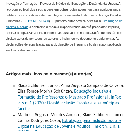
Inovação e Formação - Revista do Núcleo de Educação a Distância da Unesp. A
reprodução total dos seus artigos em outras publicações, ou para qualquer outra
utilidade, está condicionada à aceitação e continuidade de uso da licença Creative
Commons (
CC BY-NC-ND 4.0
). O primeiro autor deverá acessar a
Declaração de
direitos autorais
e conforme o modelo disponibilizado deverá preencher, imprimir,
assinar e digitalizar a folha contendo as assinaturas na declaração de cessão dos
direitos autorais por todos os autores e incluir como documento suplementar. As
declarações de autorização para divulgação de imagens são de responsabilidade
exclusiva dos autores.
Artigos mais lidos pelo mesmo(s) autor(es)
Klaus Schlünzen Junior, Anna Augusta Sampaio de Oliveira,
Elisa Tomoe Moriya Schlünzen,
Educação Inclusiva e
Formação de Professores: o Mestrado Profissional
,
InFor:
v. 6 n. 1 (2020): Dossiê Inclusão Escolar e suas múltiplas
facetas
Matheus Augusto Mendes Amparo, Klaus Schlünzen Junior,
Camila Rodrigues Costa,
Estratégias para Inclusão Social e
Digital na Educação de Jovens e Adultos
,
InFor: v. 1 n. 1