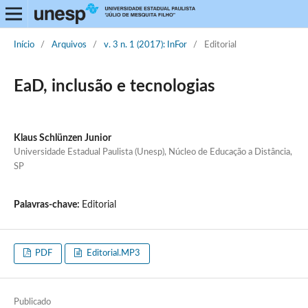
Início
/
Arquivos
/
v. 3 n. 1 (2017): InFor
/
Editorial
EaD, inclusão e tecnologias
Klaus Schlünzen Junior
Universidade Estadual Paulista (Unesp), Núcleo de Educação a Distância,
SP
Palavras-chave:
Editorial
PDF
Editorial.MP3
Publicado