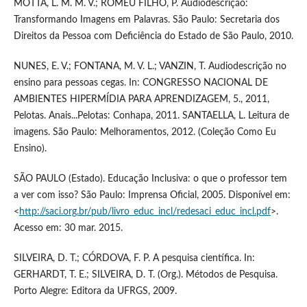
MOTTA, L. M. M. V.; ROMEU FILHO, P. Audiodescrição:
Transformando Imagens em Palavras. São Paulo: Secretaria dos
Direitos da Pessoa com Deficiência do Estado de São Paulo, 2010.
NUNES, E. V.; FONTANA, M. V. L.; VANZIN, T. Audiodescrição no
ensino para pessoas cegas. In: CONGRESSO NACIONAL DE
AMBIENTES HIPERMÍDIA PARA APRENDIZAGEM, 5., 2011,
Pelotas. Anais...Pelotas: Conhapa, 2011. SANTAELLA, L. Leitura de
imagens. São Paulo: Melhoramentos, 2012. (Coleção Como Eu
Ensino).
SÃO PAULO (Estado). Educação Inclusiva: o que o professor tem
a ver com isso? São Paulo: Imprensa Oficial, 2005. Disponível em:
<
http://saci.org.br/pub/livro_educ_incl/redesaci_educ_incl.pdf
>.
Acesso em: 30 mar. 2015.
SILVEIRA, D. T.; CÓRDOVA, F. P. A pesquisa científica. In:
GERHARDT, T. E.; SILVEIRA, D. T. (Org.). Métodos de Pesquisa.
Porto Alegre: Editora da UFRGS, 2009.