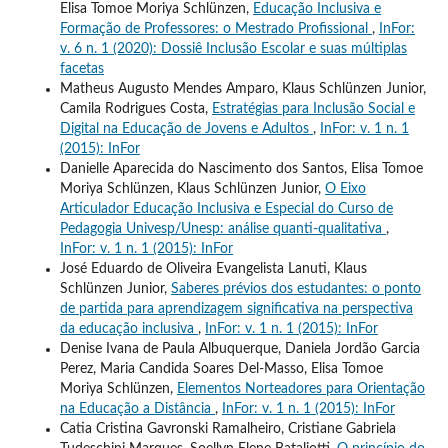
Elisa Tomoe Moriya Schlünzen,
Educação Inclusiva e
Formação de Professores: o Mestrado Profissional
,
InFor:
v. 6 n. 1 (2020): Dossiê Inclusão Escolar e suas múltiplas
facetas
Matheus Augusto Mendes Amparo, Klaus Schlünzen Junior,
Camila Rodrigues Costa,
Estratégias para Inclusão Social e
Digital na Educação de Jovens e Adultos
,
InFor: v. 1 n. 1
(2015): InFor
Danielle Aparecida do Nascimento dos Santos, Elisa Tomoe
Moriya Schlünzen, Klaus Schlünzen Junior,
O Eixo
Articulador Educação Inclusiva e Especial do Curso de
Pedagogia Univesp/Unesp: análise quanti-qualitativa
,
InFor: v. 1 n. 1 (2015): InFor
José Eduardo de Oliveira Evangelista Lanuti, Klaus
Schlünzen Junior,
Saberes prévios dos estudantes: o ponto
de partida para aprendizagem significativa na perspectiva
da educação inclusiva
,
InFor: v. 1 n. 1 (2015): InFor
Denise Ivana de Paula Albuquerque, Daniela Jordão Garcia
Perez, Maria Candida Soares Del-Masso, Elisa Tomoe
Moriya Schlünzen,
Elementos Norteadores para Orientação
na Educação a Distância
,
InFor: v. 1 n. 1 (2015): InFor
Catia Cristina Gavronski Ramalheiro, Cristiane Gabriela