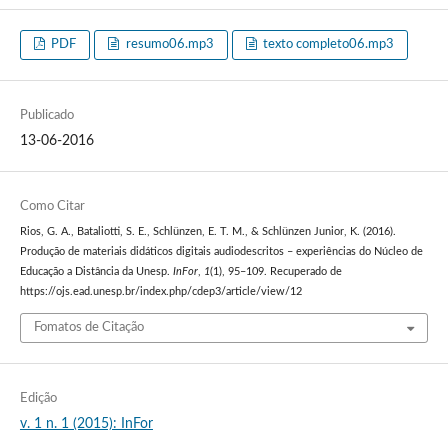
PDF
resumo06.mp3
texto completo06.mp3
Publicado
13-06-2016
Como Citar
Rios, G. A., Bataliotti, S. E., Schlünzen, E. T. M., & Schlünzen Junior, K. (2016).
Produção de materiais didáticos digitais audiodescritos – experiências do Núcleo de
Educação a Distância da Unesp.
InFor
,
1
(1), 95–109. Recuperado de
https://ojs.ead.unesp.br/index.php/cdep3/article/view/12
Fomatos de Citação
Edição
v. 1 n. 1 (2015): InFor