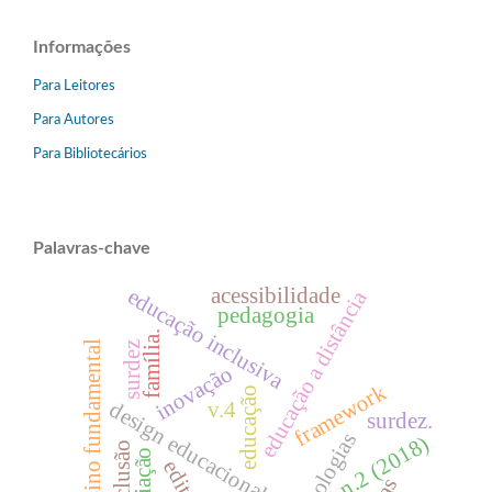
Informações
Para Leitores
Para Autores
Para Bibliotecários
Palavras-chave
acessibilidade
educação inclusiva
educação a distância
pedagogia
família.
ensino fundamental
surdez
inovação
framework
educação
design educacional
v.4
surdez.
tecnologias
n.2 (2018)
inclusão
avaliação