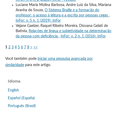
Luciane Maria Molina Barbosa, Andre Luiz da Silva, Mariana
Aranha de Souza,
O Sistema Braille e a formação do
professor: o acesso à leitura e a escrita por pessoas cegas
,
InFor: v. 5 n. 1 (2019): InFor
Vejane Gaelzer, Raquel Ribeiro Moreira, Diovana Gelati de
Batista,
Relações de língua e subjetividade na determinação
da pessoa com deficiência
,
InFor: v. 2 n. 1 (2016): InFor
1
2
3
4
5
6
7
8
>
>>
Você também pode
iniciar uma pesquisa avançada por
similaridade
para este artigo.
Idioma
English
Español (España)
Português (Brasil)