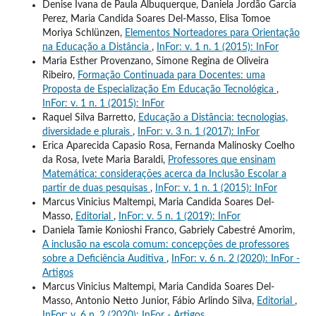
Denise Ivana de Paula Albuquerque, Daniela Jordão Garcia
Perez, Maria Candida Soares Del-Masso, Elisa Tomoe
Moriya Schlünzen,
Elementos Norteadores para Orientação
na Educação a Distância
,
InFor: v. 1 n. 1 (2015): InFor
Maria Esther Provenzano, Simone Regina de Oliveira
Ribeiro,
Formação Continuada para Docentes: uma
Proposta de Especialização Em Educação Tecnológica
,
InFor: v. 1 n. 1 (2015): InFor
Raquel Silva Barretto,
Educação a Distância: tecnologias,
diversidade e plurais
,
InFor: v. 3 n. 1 (2017): InFor
Erica Aparecida Capasio Rosa, Fernanda Malinosky Coelho
da Rosa, Ivete Maria Baraldi,
Professores que ensinam
Matemática: considerações acerca da Inclusão Escolar a
partir de duas pesquisas
,
InFor: v. 1 n. 1 (2015): InFor
Marcus Vinicius Maltempi, Maria Candida Soares Del-
Masso,
Editorial
,
InFor: v. 5 n. 1 (2019): InFor
Daniela Tamie Konioshi Franco, Gabriely Cabestré Amorim,
A inclusão na escola comum: concepções de professores
sobre a Deficiência Auditiva
,
InFor: v. 6 n. 2 (2020): InFor -
Artigos
Marcus Vinicius Maltempi, Maria Candida Soares Del-
Masso, Antonio Netto Junior, Fábio Arlindo Silva,
Editorial
,
InFor: v. 6 n. 2 (2020): InFor - Artigos