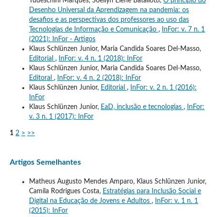
Tudeschini Marques, Soellyn Elene Bataliotti,
O princípio do
Desenho Universal da Aprendizagem na pandemia: os
desafios e as perspectivas dos professores ao uso das
Tecnologias de Informação e Comunicação
,
InFor: v. 7 n. 1
(2021): InFor - Artigos
Klaus Schlünzen Junior, Maria Candida Soares Del-Masso,
Editorial
,
InFor: v. 4 n. 1 (2018): InFor
Klaus Schlünzen Junior, Maria Candida Soares Del-Masso,
Editoral
,
InFor: v. 4 n. 2 (2018): InFor
Klaus Schlünzen Junior,
Editorial
,
InFor: v. 2 n. 1 (2016):
InFor
Klaus Schlünzen Junior,
EaD, inclusão e tecnologias
,
InFor:
v. 3 n. 1 (2017): InFor
1
2
>
>>
Artigos Semelhantes
Matheus Augusto Mendes Amparo, Klaus Schlünzen Junior,
Camila Rodrigues Costa,
Estratégias para Inclusão Social e
Digital na Educação de Jovens e Adultos
,
InFor: v. 1 n. 1
(2015): InFor