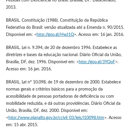
Pessoas com Deficiência no Brasil. Brasília, DF: DataSenado,
2013.
BRASIL. Constituição (1988). Constituição da República
Federativa do Brasil: versão atualizada até a Emenda n. 90/2015.
Disponível em: <
http://goo.gl/HwJ1Q
>. Acesso em: 16 jan. 2016.
BRASIL. Lei n. 9.394, de 20 de dezembro 1996. Estabelece as
diretrizes e bases da educação nacional. Diário Oficial da União,
Brasília, DF, dez. 1996. Disponível em: <
http://goo.gl/3YQoF
>.
Acesso em: 16 jan. 2016.
BRASIL. Lei n° 10.098, de 19 de dezembro de 2000. Estabelece
normas gerais e critérios básicos para a promoção da
acessibilidade de pessoas portadoras de deficiência ou com
mobilidade reduzida, e dá outras providências. Diário Oficial da
União, Brasília, DF, dez. 2000. Disponível em:
<
http://www.planalto.gov.br/ccivil_03/leis/l10098.htm
>. Acesso
em: 15 abr. 2015.